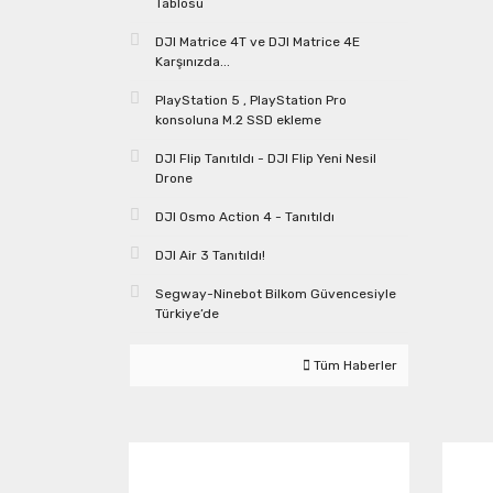
Tablosu
DJI Matrice 4T ve DJI Matrice 4E
Karşınızda...
PlayStation 5 , PlayStation Pro
konsoluna M.2 SSD ekleme
DJI Flip Tanıtıldı - DJI Flip Yeni Nesil
Drone
DJI Osmo Action 4 - Tanıtıldı
DJI Air 3 Tanıtıldı!
Segway-Ninebot Bilkom Güvencesiyle
Türkiye’de
Tüm Haberler