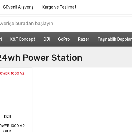
Güvenli Alışveriş
Kargo ve Teslimat
N
K&F Concept
DJI
GoPro
Razer
Taşınabilir Depol
24wh Power Station
DJI
OWER 1000 V2
(EU)