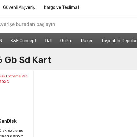
Güvenli Alışveriş
Kargo ve Teslimat
N
K&F Concept
DJI
GoPro
Razer
Taşınabilir Depol
 Gb Sd Kart
SanDisk
isk Extreme
 256GB SDXC