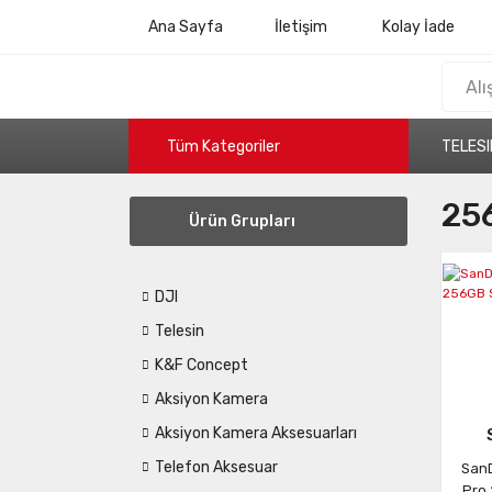
Ana Sayfa
İletişim
Kolay İade
Tüm Kategoriler
TELESI
256
Ürün Grupları
DJI
Telesin
K&F Concept
Aksiyon Kamera
Aksiyon Kamera Aksesuarları
Telefon Aksesuar
SanD
Pro