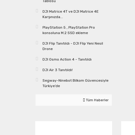
Tablosu
DJI Matrice 4T ve DJI Matrice 4E
Karşınızda...
PlayStation 5 , PlayStation Pro
konsoluna M.2 SSD ekleme
DJI Flip Tanıtıldı - DJI Flip Yeni Nesil
Drone
DJI Osmo Action 4 - Tanıtıldı
DJI Air 3 Tanıtıldı!
Segway-Ninebot Bilkom Güvencesiyle
Türkiye’de
Tüm Haberler