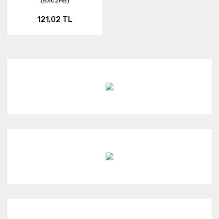
(BX02HB)
121,02 TL