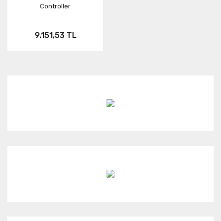
Controller
Neo
FUSION
Link
9.151,53 TL
Aksesuar
ONE RS
KARMA