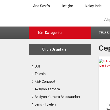
Ana Sayfa
İletişim
Kolay İade
Tüm Kategoriler
TELESI
Cep
Ürün Grupları
DJI
Telesin
K&F Concept
Aksiyon Kamera
Aksiyon Kamera Aksesuarları
Lens Filtreleri
T
Te