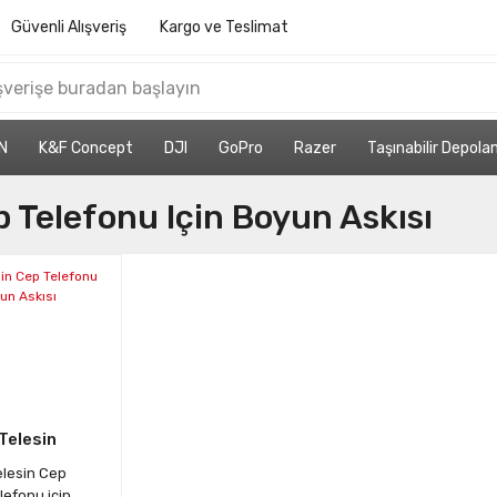
Güvenli Alışveriş
Kargo ve Teslimat
N
K&F Concept
DJI
GoPro
Razer
Taşınabilir Depol
 Telefonu Için Boyun Askısı
Telesin
elesin Cep
lefonu için