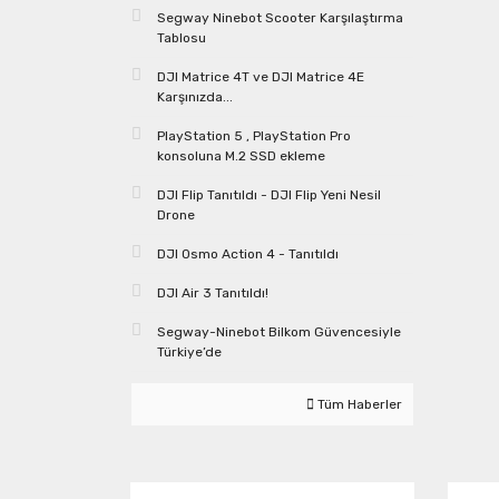
Segway Ninebot Scooter Karşılaştırma
Tablosu
DJI Matrice 4T ve DJI Matrice 4E
Karşınızda...
PlayStation 5 , PlayStation Pro
konsoluna M.2 SSD ekleme
DJI Flip Tanıtıldı - DJI Flip Yeni Nesil
Drone
DJI Osmo Action 4 - Tanıtıldı
DJI Air 3 Tanıtıldı!
Segway-Ninebot Bilkom Güvencesiyle
Türkiye’de
Tüm Haberler