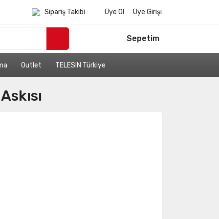
Sipariş Takibi
Üye Ol
Üye Girişi
Sepetim
ama
Outlet
TELESIN Türkiye
 Askısı