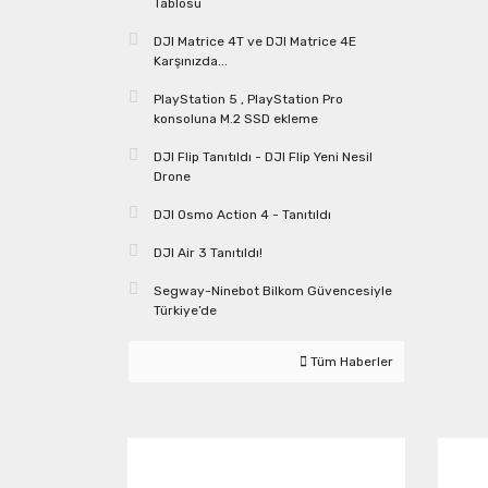
Tablosu
DJI Matrice 4T ve DJI Matrice 4E
Karşınızda...
PlayStation 5 , PlayStation Pro
konsoluna M.2 SSD ekleme
DJI Flip Tanıtıldı - DJI Flip Yeni Nesil
Drone
DJI Osmo Action 4 - Tanıtıldı
DJI Air 3 Tanıtıldı!
Segway-Ninebot Bilkom Güvencesiyle
Türkiye’de
Tüm Haberler