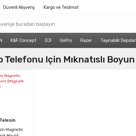
Güvenli Alışveriş
Kargo ve Teslimat
N
K&F Concept
DJI
GoPro
Razer
Taşınabilir Depol
 Telefonu Için Mıknatıslı Boyun
Telesin
sin Magnetic
eck Mount