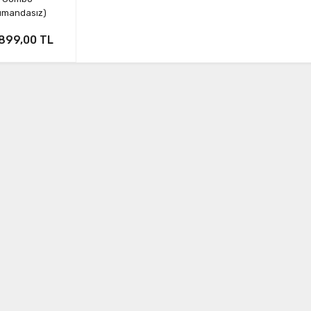
umandasız)
899,00 TL