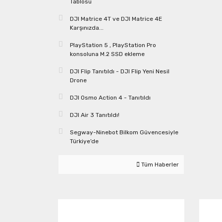
Tablosu
DJI Matrice 4T ve DJI Matrice 4E
Karşınızda...
PlayStation 5 , PlayStation Pro
konsoluna M.2 SSD ekleme
DJI Flip Tanıtıldı - DJI Flip Yeni Nesil
Drone
DJI Osmo Action 4 - Tanıtıldı
DJI Air 3 Tanıtıldı!
Segway-Ninebot Bilkom Güvencesiyle
Türkiye’de
Tüm Haberler