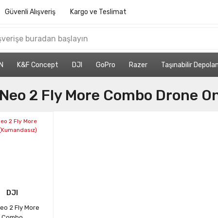
Güvenli Alışveriş
Kargo ve Teslimat
N
K&F Concept
DJI
GoPro
Razer
Taşınabilir Depol
 Neo 2 Fly More Combo Drone O
DJI
eo 2 Fly More
Combo