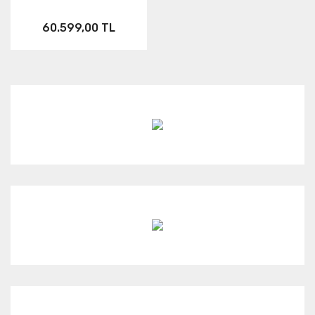
Neo
HERO7
ONE RS
60.599,00 TL
Aksesuar
X3
KARMA
ONE X2