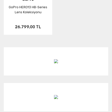
GoPro HERO13 HB-Series
Neo
HERO7
ONE RS
Lens Koleksiyonu
Aksesuar
X3
26.799,00 TL
KARMA
ONE X2