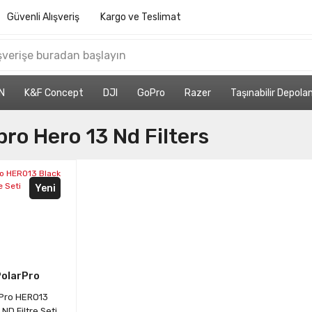
Güvenli Alışveriş
Kargo ve Teslimat
N
K&F Concept
DJI
GoPro
Razer
Taşınabilir Depol
ro Hero 13 Nd Filters
Yeni
PolarPro
Pro HERO13
 ND Filtre Seti