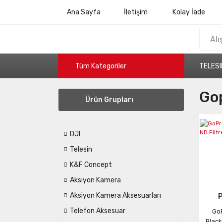
Ana Sayfa
İletişim
Kolay İade
Tüm Kategoriler
TELESI
Gop
Ürün Grupları
DJI
Telesin
K&F Concept
Aksiyon Kamera
Aksiyon Kamera Aksesuarları
Telefon Aksesuar
Go
Black