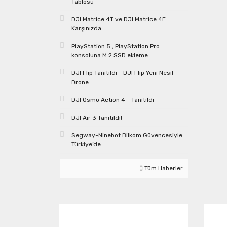
Tablosu
DJI Matrice 4T ve DJI Matrice 4E
Karşınızda...
PlayStation 5 , PlayStation Pro
konsoluna M.2 SSD ekleme
DJI Flip Tanıtıldı - DJI Flip Yeni Nesil
Drone
DJI Osmo Action 4 - Tanıtıldı
DJI Air 3 Tanıtıldı!
Segway-Ninebot Bilkom Güvencesiyle
Türkiye’de
Tüm Haberler