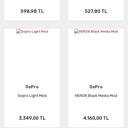
Neo
FUSION
Link
598,98 TL
527,80 TL
Aksesuar
ONE RS
KARMA
GoPro
GoPro
Gopro Light Mod
HERO8 Black Media Mod
3.349,00 TL
4.160,00 TL