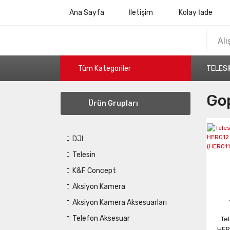
Ana Sayfa
İletişim
Kolay İade
Tüm Kategoriler
TELESI
Go
Ürün Grupları
DJI
Telesin
K&F Concept
Aksiyon Kamera
Aksiyon Kamera Aksesuarları
Telefon Aksesuar
Te
HER