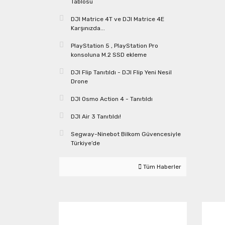
Tablosu
DJI Matrice 4T ve DJI Matrice 4E
Karşınızda...
PlayStation 5 , PlayStation Pro
konsoluna M.2 SSD ekleme
DJI Flip Tanıtıldı - DJI Flip Yeni Nesil
Drone
DJI Osmo Action 4 - Tanıtıldı
DJI Air 3 Tanıtıldı!
Segway-Ninebot Bilkom Güvencesiyle
Türkiye’de
Tüm Haberler