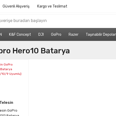
Güvenli Alışveriş
Kargo ve Teslimat
N
K&F Concept
DJI
GoPro
Razer
Taşınabilir Depol
pro Hero10 Batarya
Telesin
lesin GoPro
O12 Batarya