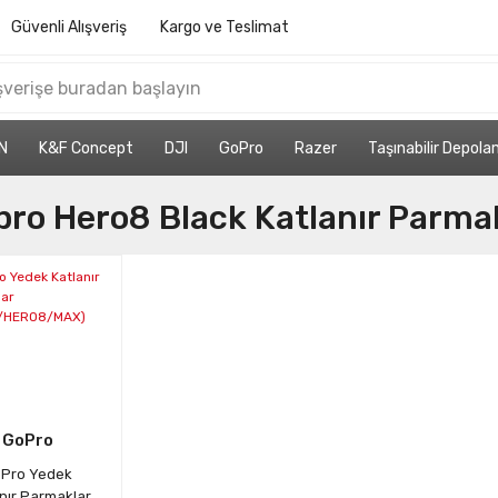
Güvenli Alışveriş
Kargo ve Teslimat
N
K&F Concept
DJI
GoPro
Razer
Taşınabilir Depol
ro Hero8 Black Katlanır Parma
GoPro
Pro Yedek
nır Parmaklar