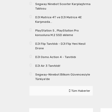
Segway Ninebot Scooter Karşılaştırma
Tablosu
DJI Matrice 4T ve DJI Matrice 4E
Karşınızda...
PlayStation 5 , PlayStation Pro
konsoluna M.2 SSD ekleme
DJI Flip Tanıtıldı - DJI Flip Yeni Nesil
Drone
DJI Osmo Action 4 - Tanıtıldı
DJI Air 3 Tanıtıldı!
Segway-Ninebot Bilkom Güvencesiyle
Türkiye’de
Tüm Haberler