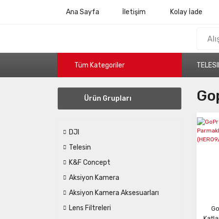
Ana Sayfa
İletişim
Kolay İade
Tüm Kategoriler
TELESI
Gop
Ürün Grupları
DJI
Telesin
K&F Concept
Aksiyon Kamera
Aksiyon Kamera Aksesuarları
Lens Filtreleri
Go
Katla