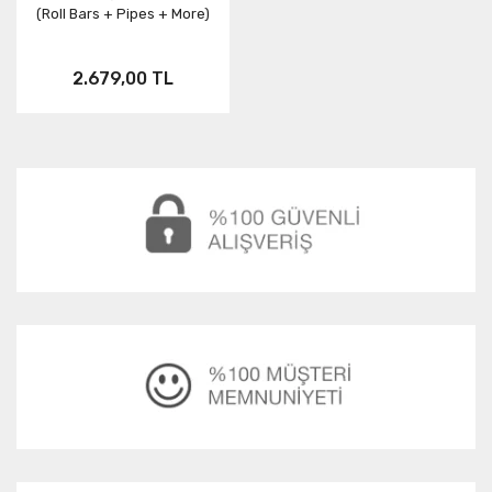
(Roll Bars + Pipes + More)
Neo
FUSION
ONE RS
2.679,00 TL
Aksesuar
X3
KARMA
ONE X2