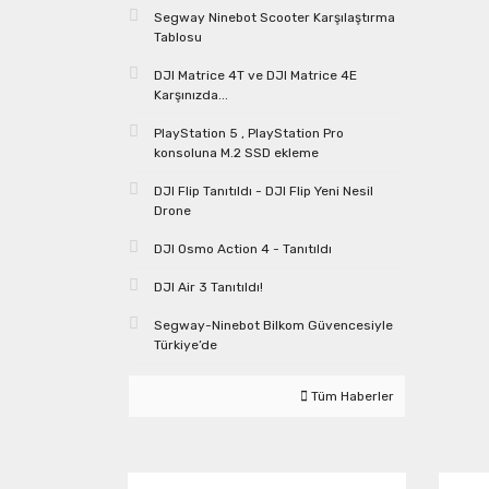
Segway Ninebot Scooter Karşılaştırma
Tablosu
DJI Matrice 4T ve DJI Matrice 4E
Karşınızda...
PlayStation 5 , PlayStation Pro
konsoluna M.2 SSD ekleme
DJI Flip Tanıtıldı - DJI Flip Yeni Nesil
Drone
DJI Osmo Action 4 - Tanıtıldı
DJI Air 3 Tanıtıldı!
Segway-Ninebot Bilkom Güvencesiyle
Türkiye’de
Tüm Haberler