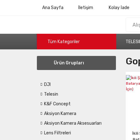
Ana Sayfa
İletişim
Kolay İade
Tüm Kategoriler
TELESI
Go
Ürün Grupları
DJI
Telesin
K&F Concept
Aksiyon Kamera
Aksiyon Kamera Aksesuarları
Lens Filtreleri
İkil
Bat