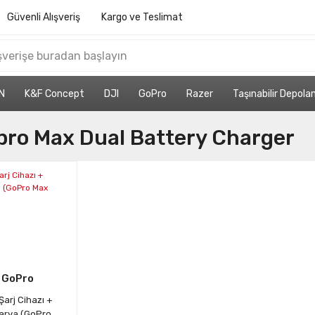
Güvenli Alışveriş
Kargo ve Teslimat
N
K&F Concept
DJI
GoPro
Razer
Taşınabilir Depol
pro Max Dual Battery Charger
GoPro
i Şarj Cihazı +
arya (GoPro