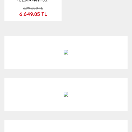
(O234A7+FH-03)
6.999,00 TL
6.649,05 TL