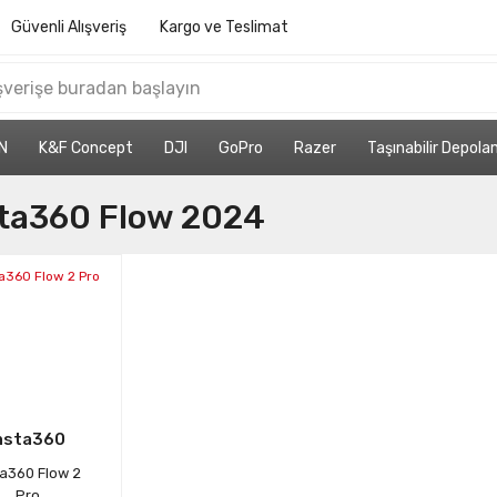
Güvenli Alışveriş
Kargo ve Teslimat
N
K&F Concept
DJI
GoPro
Razer
Taşınabilir Depol
sta360 Flow 2024
nsta360
ta360 Flow 2
Pro