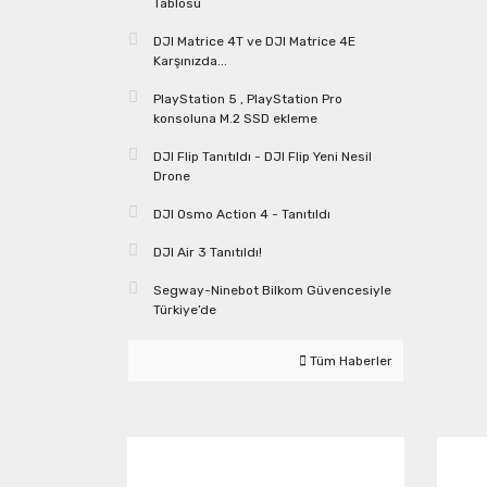
Tablosu
DJI Matrice 4T ve DJI Matrice 4E
Karşınızda...
PlayStation 5 , PlayStation Pro
konsoluna M.2 SSD ekleme
DJI Flip Tanıtıldı - DJI Flip Yeni Nesil
Drone
DJI Osmo Action 4 - Tanıtıldı
DJI Air 3 Tanıtıldı!
Segway-Ninebot Bilkom Güvencesiyle
Türkiye’de
Tüm Haberler