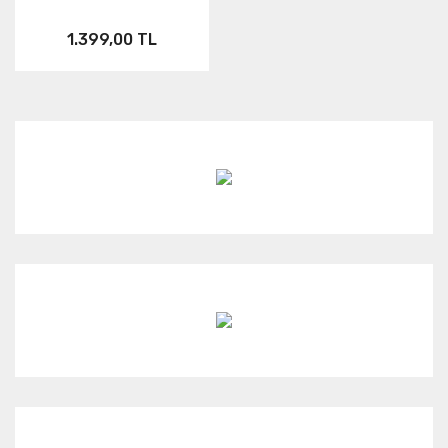
Neo
FUSION
Link
1.399,00 TL
Aksesuar
ONE RS
KARMA