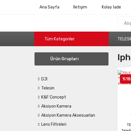
Ana Sayfa
İletişim
Kolay İade
Tüm Kategoriler
TELESI
Iph
Ürün Grupları
%18
DJI
Telesin
K&F Concept
Aksiyon Kamera
Aksiyon Kamera Aksesuarları
Lens Filtreleri
TE
Tele