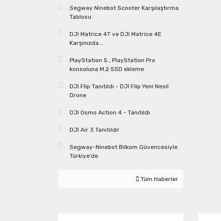
Segway Ninebot Scooter Karşılaştırma
Tablosu
DJI Matrice 4T ve DJI Matrice 4E
Karşınızda...
PlayStation 5 , PlayStation Pro
konsoluna M.2 SSD ekleme
DJI Flip Tanıtıldı - DJI Flip Yeni Nesil
Drone
DJI Osmo Action 4 - Tanıtıldı
DJI Air 3 Tanıtıldı!
Segway-Ninebot Bilkom Güvencesiyle
Türkiye’de
Tüm Haberler