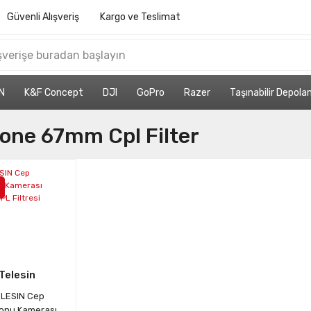
Güvenli Alışveriş
Kargo ve Teslimat
N
K&F Concept
DJI
GoPro
Razer
Taşınabilir Depol
one 67mm Cpl Filter
Telesin
LESIN Cep
fonu Kamerası