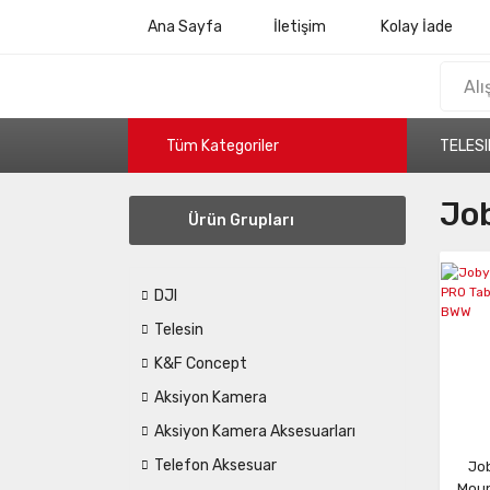
Ana Sayfa
İletişim
Kolay İade
Tüm Kategoriler
TELESI
Jo
Ürün Grupları
DJI
Telesin
K&F Concept
Aksiyon Kamera
Aksiyon Kamera Aksesuarları
Telefon Aksesuar
Job
Moun