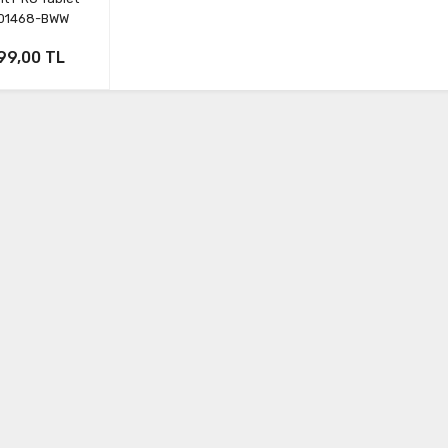
01468-BWW
99,00 TL