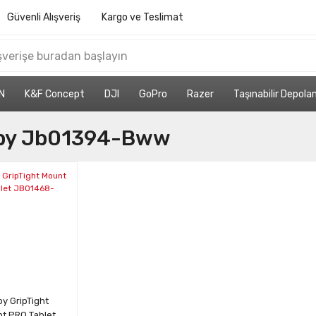
Güvenli Alışveriş
Kargo ve Teslimat
N
K&F Concept
DJI
GoPro
Razer
Taşınabilir Depol
by Jb01394-Bww
y GripTight
t PRO Tablet