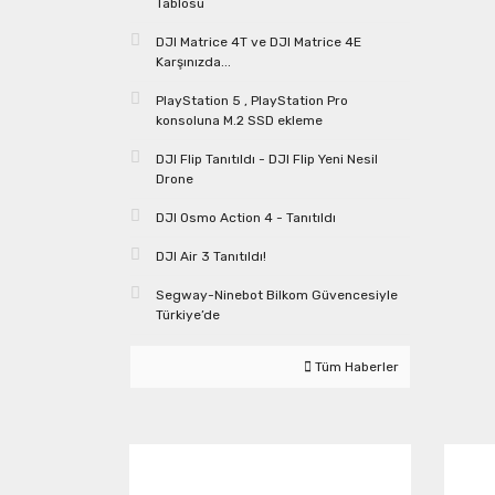
Tablosu
DJI Matrice 4T ve DJI Matrice 4E
Karşınızda...
PlayStation 5 , PlayStation Pro
konsoluna M.2 SSD ekleme
DJI Flip Tanıtıldı - DJI Flip Yeni Nesil
Drone
DJI Osmo Action 4 - Tanıtıldı
DJI Air 3 Tanıtıldı!
Segway-Ninebot Bilkom Güvencesiyle
Türkiye’de
Tüm Haberler