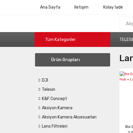
Ana Sayfa
İletişim
Kolay İade
Tüm Kategoriler
TELESI
La
Ürün Grupları
DJI
Telesin
K&F Concept
Aksiyon Kamera
Aksiyon Kamera Aksesuarları
Lens Filtreleri
Bix
2.