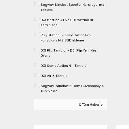
Segway Ninebot Scooter Karşılaştırma
Tablosu
DJI Matrice 4T ve DJI Matrice 4E
Karşınızda...
PlayStation 5 , PlayStation Pro
konsoluna M.2 SSD ekleme
DJI Flip Tanıtıldı - DJI Flip Yeni Nesil
Drone
DJI Osmo Action 4 - Tanıtıldı
DJI Air 3 Tanıtıldı!
Segway-Ninebot Bilkom Güvencesiyle
Türkiye’de
Tüm Haberler