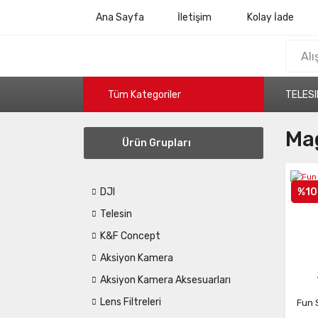
Ana Sayfa
İletişim
Kolay İade
Tüm Kategoriler
TELESI
Ma
Ürün Grupları
%10
DJI
Telesin
K&F Concept
Aksiyon Kamera
Aksiyon Kamera Aksesuarları
Lens Filtreleri
Fun 