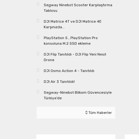
Segway Ninebot Scooter Karşılaştırma
Tablosu
DJI Matrice 4T ve DJI Matrice 4E
Karşınızda...
PlayStation 5 , PlayStation Pro
konsoluna M.2 SSD ekleme
DJI Flip Tanıtıldı - DJI Flip Yeni Nesil
Drone
DJI Osmo Action 4 - Tanıtıldı
DJI Air 3 Tanıtıldı!
Segway-Ninebot Bilkom Güvencesiyle
Türkiye’de
Tüm Haberler