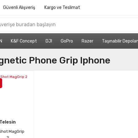
Güvenli Alışveriş
Kargo ve Teslimat
N
K&F Concept
DJI
GoPro
Razer
Taşınabilir Depol
gnetic Phone Grip Iphone
Telesin
Shot MagGrip
2