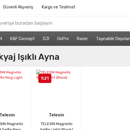
Güvenli Alışveriş
Kargo ve Teslimat
N
K&F Concept
DJI
GoPro
Razer
Taşınabilir Depol
yaj Işıklı Ayna
%21
Telesin
Telesin
SIN Magnetic
TELESIN Magnetic
 Selfie Ring
Selfie Light (Black)