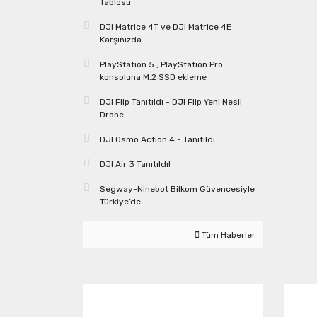
Tablosu
DJI Matrice 4T ve DJI Matrice 4E
Karşınızda...
PlayStation 5 , PlayStation Pro
konsoluna M.2 SSD ekleme
DJI Flip Tanıtıldı - DJI Flip Yeni Nesil
Drone
DJI Osmo Action 4 - Tanıtıldı
DJI Air 3 Tanıtıldı!
Segway-Ninebot Bilkom Güvencesiyle
Türkiye’de
Tüm Haberler