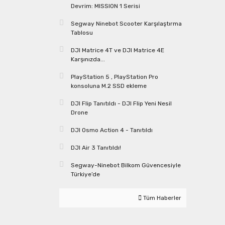
Devrim: MISSION 1 Serisi
Segway Ninebot Scooter Karşılaştırma
Tablosu
DJI Matrice 4T ve DJI Matrice 4E
Karşınızda...
PlayStation 5 , PlayStation Pro
konsoluna M.2 SSD ekleme
DJI Flip Tanıtıldı - DJI Flip Yeni Nesil
Drone
DJI Osmo Action 4 - Tanıtıldı
DJI Air 3 Tanıtıldı!
Segway-Ninebot Bilkom Güvencesiyle
Türkiye’de
Tüm Haberler