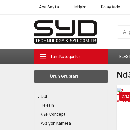
Ana Sayfa
İletişim
Kolay İade
Tüm Kategoriler
TELESI
Nd3
Ürün Grupları
%13
DJI
Telesin
K&F Concept
Aksiyon Kamera