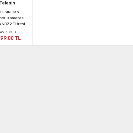
Telesin
LESIN Cep
fonu Kamerası
ND32 Filtresi
.499,00 TL
299,00 TL