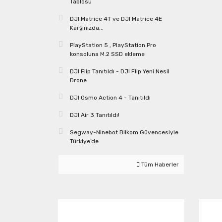
Tablosu
DJI Matrice 4T ve DJI Matrice 4E
Karşınızda...
PlayStation 5 , PlayStation Pro
konsoluna M.2 SSD ekleme
DJI Flip Tanıtıldı - DJI Flip Yeni Nesil
Drone
DJI Osmo Action 4 - Tanıtıldı
DJI Air 3 Tanıtıldı!
Segway-Ninebot Bilkom Güvencesiyle
Türkiye’de
Tüm Haberler