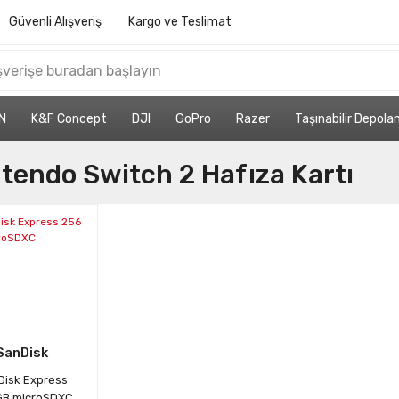
Güvenli Alışveriş
Kargo ve Teslimat
N
K&F Concept
DJI
GoPro
Razer
Taşınabilir Depol
tendo Switch 2 Hafıza Kartı
SanDisk
Disk Express
GB microSDXC