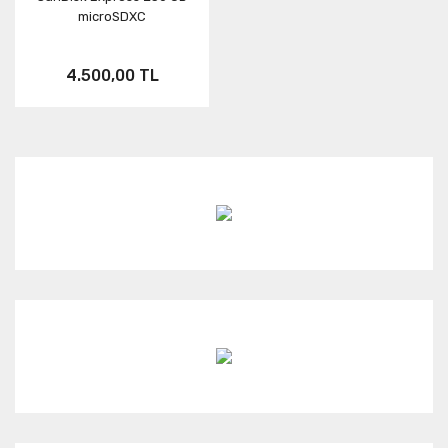
microSDXC
Neo
FUSION
ONE RS
4.500,00 TL
Aksesuar
X3
KARMA
ONE X2