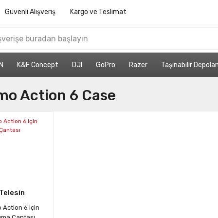
Güvenli Alışveriş
Kargo ve Teslimat
N
K&F Concept
DJI
GoPro
Razer
Taşınabilir Depol
mo Action 6 Case
Telesin
Action 6 için
ıma Çantası