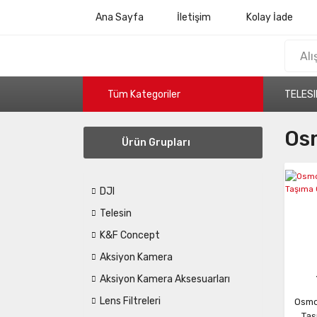
Ana Sayfa
İletişim
Kolay İade
Tüm Kategoriler
TELESI
Os
Ürün Grupları
DJI
Telesin
K&F Concept
Aksiyon Kamera
Aksiyon Kamera Aksesuarları
Lens Filtreleri
Osmo 
Taş