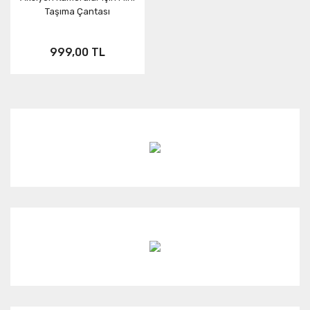
Taşıma Çantası
Neo
HERO7
ONE RS
999,00 TL
Aksesuar
X3
KARMA
ONE X2