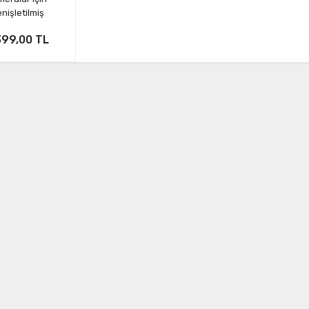
nişletilmiş
ıma Çantası
399,00 TL