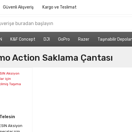
Güvenli Alışveriş
Kargo ve Teslimat
N
K&F Concept
DJI
GoPro
Razer
Taşınabilir Depol
mo Action Saklama Çantası
Telesin
ESIN Aksiyon
eralar için