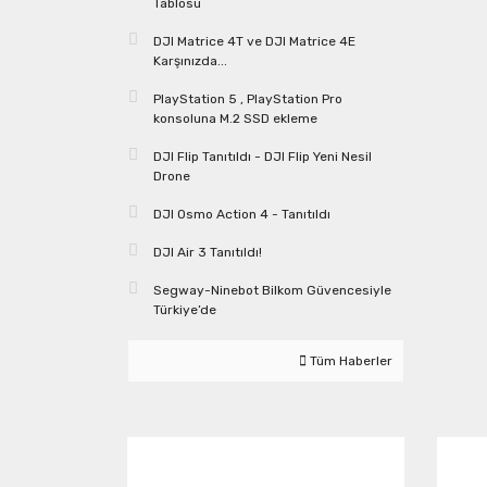
Tablosu
DJI Matrice 4T ve DJI Matrice 4E
Karşınızda...
PlayStation 5 , PlayStation Pro
konsoluna M.2 SSD ekleme
DJI Flip Tanıtıldı - DJI Flip Yeni Nesil
Drone
DJI Osmo Action 4 - Tanıtıldı
DJI Air 3 Tanıtıldı!
Segway-Ninebot Bilkom Güvencesiyle
Türkiye’de
Tüm Haberler