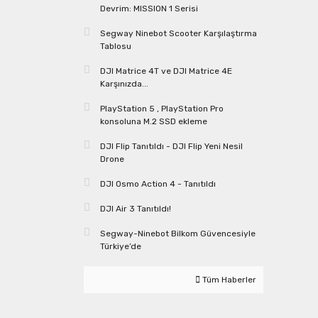
Devrim: MISSION 1 Serisi
Segway Ninebot Scooter Karşılaştırma
Tablosu
DJI Matrice 4T ve DJI Matrice 4E
Karşınızda...
PlayStation 5 , PlayStation Pro
konsoluna M.2 SSD ekleme
DJI Flip Tanıtıldı - DJI Flip Yeni Nesil
Drone
DJI Osmo Action 4 - Tanıtıldı
DJI Air 3 Tanıtıldı!
Segway-Ninebot Bilkom Güvencesiyle
Türkiye’de
Tüm Haberler