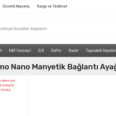
Güvenli Alışveriş
Kargo ve Teslimat
N
K&F Concept
DJI
GoPro
Razer
Taşınabilir Depol
mo Nano Manyetik Bağlantı Aya