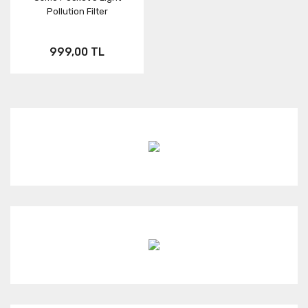
Pollution Filter
Neo
FUSION
ONE RS
999,00 TL
Aksesuar
X3
KARMA
ONE X2