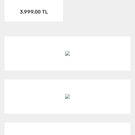
Neo
FUSION
Link
3.999,00 TL
Aksesuar
ONE RS
KARMA