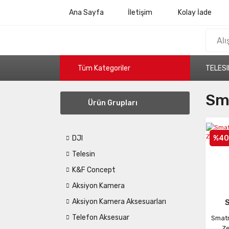
Ana Sayfa
İletişim
Kolay İade
Tüm Kategoriler
TELESI
Sma
Ürün Grupları
%40
DJI
Telesin
K&F Concept
Aksiyon Kamera
Aksiyon Kamera Aksesuarları
Telefon Aksesuar
Smatr
Ze