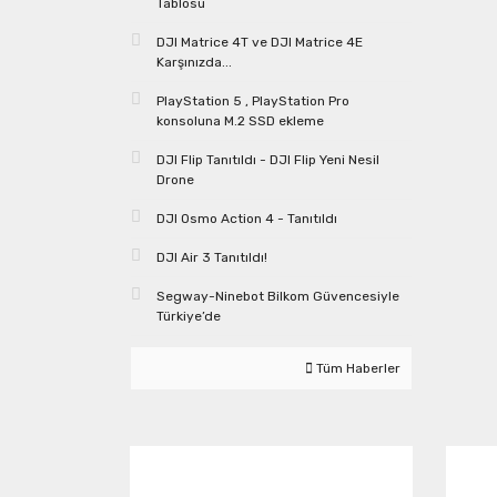
Tablosu
DJI Matrice 4T ve DJI Matrice 4E
Karşınızda...
PlayStation 5 , PlayStation Pro
konsoluna M.2 SSD ekleme
DJI Flip Tanıtıldı - DJI Flip Yeni Nesil
Drone
DJI Osmo Action 4 - Tanıtıldı
DJI Air 3 Tanıtıldı!
Segway-Ninebot Bilkom Güvencesiyle
Türkiye’de
Tüm Haberler