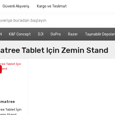
Güvenli Alışveriş
Kargo ve Teslimat
N
K&F Concept
DJI
GoPro
Razer
Taşınabilir Depol
tree Tablet Için Zemin Stand
Smatree
ee Tablet İçin
min Stand