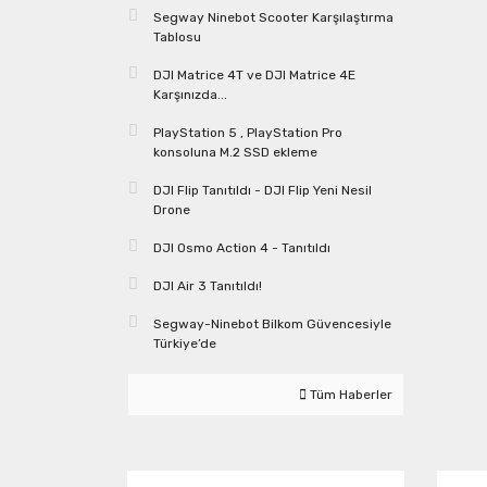
Segway Ninebot Scooter Karşılaştırma
Tablosu
DJI Matrice 4T ve DJI Matrice 4E
Karşınızda...
PlayStation 5 , PlayStation Pro
konsoluna M.2 SSD ekleme
DJI Flip Tanıtıldı - DJI Flip Yeni Nesil
Drone
DJI Osmo Action 4 - Tanıtıldı
DJI Air 3 Tanıtıldı!
Segway-Ninebot Bilkom Güvencesiyle
Türkiye’de
Tüm Haberler