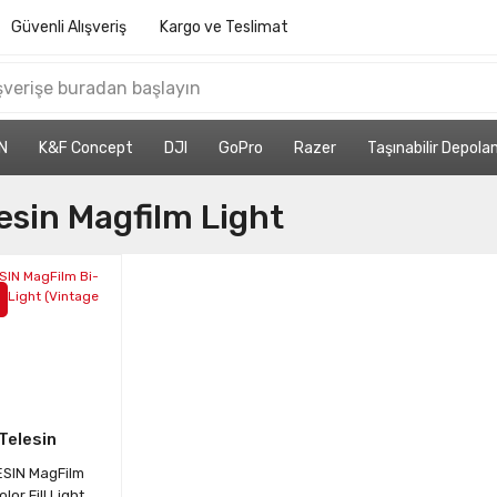
Güvenli Alışveriş
Kargo ve Teslimat
N
K&F Concept
DJI
GoPro
Razer
Taşınabilir Depol
esin Magfilm Light
Telesin
ESIN MagFilm
olor Fill Light