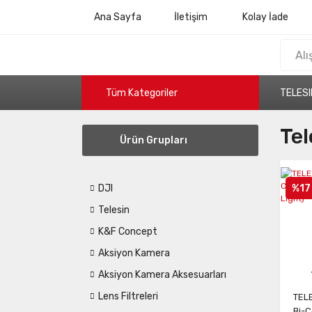
Ana Sayfa
İletişim
Kolay İade
Tüm Kategoriler
TELESI
Tel
Ürün Grupları
%17
DJI
Telesin
K&F Concept
Aksiyon Kamera
Aksiyon Kamera Aksesuarları
Lens Filtreleri
TEL
Bi-C