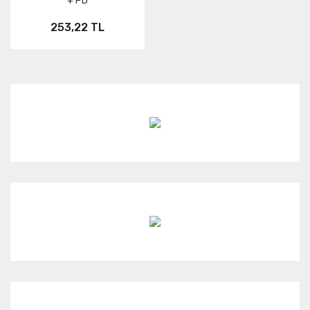
+ PD
253,22 TL