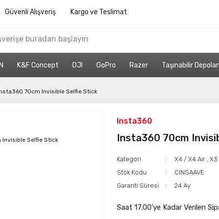
Güvenli Alışveriş
Kargo ve Teslimat
N
K&F Concept
DJI
GoPro
Razer
Taşınabilir Depol
Insta360 70cm Invisible Selfie Stick
Insta360
Insta360 70cm Invisib
Kategori
X4 / X4 Air
,
X3
Stok Kodu
CINSAAVE
Garanti Süresi
24 Ay
Saat 17.00'ye Kadar Verilen Sip