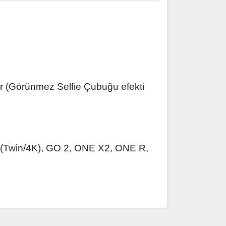
lır (Görünmez Selfie Çubuğu efekti
 (Twin/4K), GO 2, ONE X2, ONE R,
ak tarafımıza iletebilirsiniz.