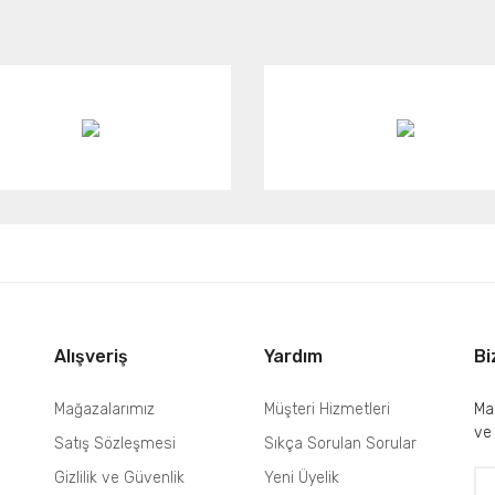
or.
asada yan sanayi ve eski sürüm yaygın).
Gönder
Alışveriş
Yardım
Bi
Mağazalarımız
Müşteri Hizmetleri
Mai
ve
Satış Sözleşmesi
Sıkça Sorulan Sorular
Gizlilik ve Güvenlik
Yeni Üyelik