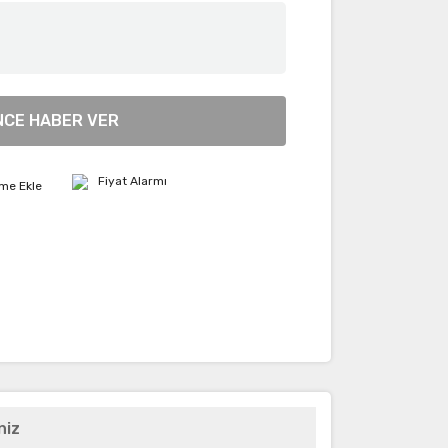
NCE HABER VER
Fiyat Alarmı
niz