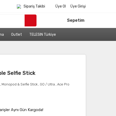
Sipariş Takibi
Üye Ol
Üye Girişi
Sepetim
ama
Outlet
TELESIN Türkiye
le Selfie Stick
,
Monopod & Selfie Stick
,
GO / Ultra
,
Ace Pro
arişler Aynı Gün Kargoda!