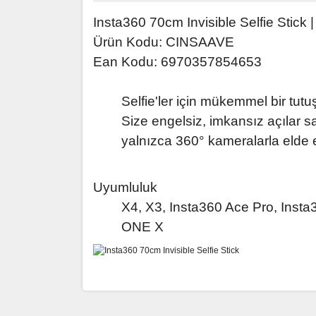
Insta360 70cm Invisible Selfie Stic
Ürün Kodu: CINSAAVE
Ean Kodu: 6970357854653
Selfie'ler için mükemmel bir tutu
Size engelsiz, imkansız açılar s
yalnızca 360° kameralarla elde ed
Uyumluluk
X4, X3, Insta360 Ace Pro, Ins
ONE X
Bu ürünün fiyat bilgisi, resim, ürün açıklamaların
Görüş ve önerileriniz için teşekkür ederiz.