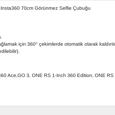
k | Insta360 70cm Görünmez Selfie Çubuğu
ş.
ağlamak için 360° çekimlerde otomatik olarak kaldırı
ilebilir).
ta360 Ace,GO 3, ONE RS 1-Inch 360 Edition, ONE RS
da ve diğer konularda yetersiz gördüğünüz noktaları öneri formunu kullanar