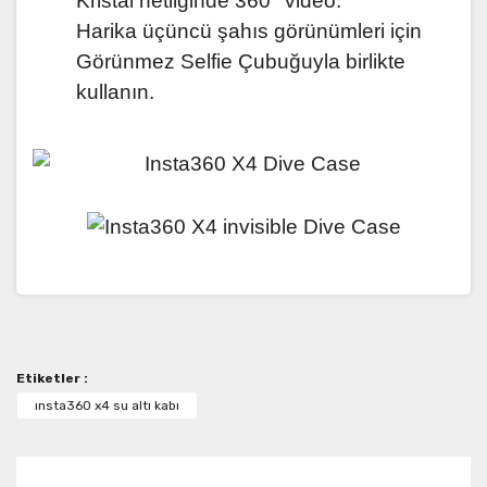
Kristal netliğinde 360° video.
Harika üçüncü şahıs görünümleri için
Görünmez Selfie Çubuğuyla birlikte
kullanın.
Bu ürünün fiyat bilgisi, resim, ürün açıklamalarında ve
diğer konularda yetersiz gördüğünüz noktaları öneri
Bu ürüne ilk yorumu siz yapın!
formunu kullanarak tarafımıza iletebilirsiniz.
Görüş ve önerileriniz için teşekkür ederiz.
Etiketler :
Yorum Yaz
Ürün resmi kalitesiz, bozuk veya görüntülenemiyor.
ınsta360 x4 su altı kabı
Ürün açıklamasında eksik bilgiler bulunuyor.
Ürün bilgilerinde hatalar bulunuyor.