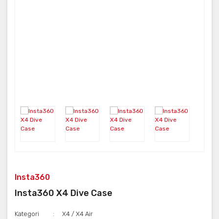
Neo
HERO7
ONE RS
Aksesuar
X3
KARMA
ONE X2
Insta360
Insta360 X4 Dive Case
Kategori
X4 / X4 Air