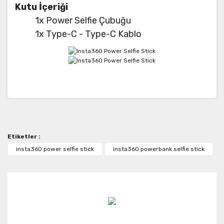
Kutu İçeriği
1x Power Selfie Çubuğu
1x Type-C - Type-C Kablo
Bu ürünün fiyat bilgisi, resim, ürün açıklamalarında ve
diğer konularda yetersiz gördüğünüz noktaları öneri
Bu ürüne ilk yorumu siz yapın!
formunu kullanarak tarafımıza iletebilirsiniz.
Görüş ve önerileriniz için teşekkür ederiz.
Etiketler :
Yorum Yaz
Ürün resmi kalitesiz, bozuk veya görüntülenemiyor.
insta360 power selfie stick
insta360 powerbank selfie stick
Ürün açıklamasında eksik bilgiler bulunuyor.
Ürün bilgilerinde hatalar bulunuyor.
Ürün fiyatı diğer sitelerden daha pahalı.
Bu ürüne benzer farklı alternatifler olmalı.