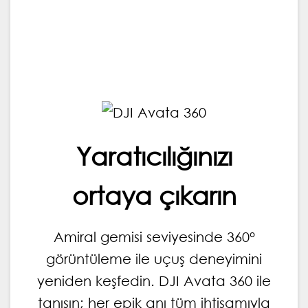
360 | DJI Avata 360 | DJI Avata 360 | DJI
Avata 360 | DJI Avata 360 | DJI Avata 360 |
DJI Avata 360 | DJI Avata 360 | DJI Avata
360 | DJI Avata 360
Yaratıcılığınızı
ortaya çıkarın
Amiral gemisi seviyesinde 360°
görüntüleme ile uçuş deneyimini
yeniden keşfedin. DJI Avata 360 ile
tanışın; her epik anı tüm ihtişamıyla