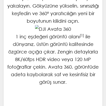
yakalayın. Gökyüzüne yükselin, sınırsızlığı
keşfedin ve 360° yaratıcılığın yeni bir
boyutunun kilidini açın.
[1]
1 inç eşdeğeri görüntü alanı
ile
dünyanız, üstün görüntü kalitesinde
özgürce açığa çıkar. Zengin detaylarla
8K/60fps HDR video veya 120 MP
fotoğraflar çekin. Avata 360, görüntüde
adeta kaybolarak saf ve kesintisiz bir
görüş sunar.
DJI Avata 360 | DJI Avata 360 | DJI Avata
360 | DJI Avata 360 | DJI Avata 360 | DJI