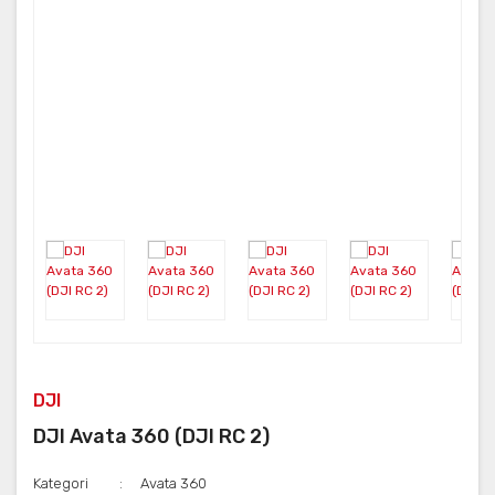
Neo
FUSION
ONE RS
Aksesuar
X3
KARMA
ONE X2
DJI
DJI Avata 360 (DJI RC 2)
Kategori
Avata 360