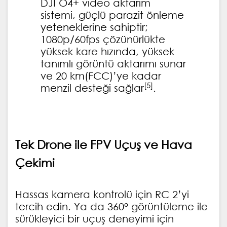
DJI O4+ video aktarım
sistemi, güçlü parazit önleme
yeteneklerine sahiptir;
1080p/60fps çözünürlükte
yüksek kare hızında, yüksek
tanımlı görüntü aktarımı sunar
ve 20 km(FCC)’ye kadar
[5]
menzil desteği sağlar
.
Tek Drone ile FPV Uçuş ve Hava
Çekimi
Hassas kamera kontrolü için RC 2’yi
tercih edin. Ya da 360° görüntüleme ile
sürükleyici bir uçuş deneyimi için