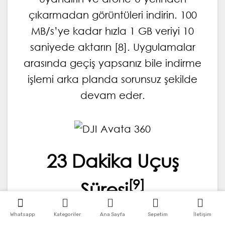
çıkarmadan görüntüleri indirin. 100
MB/s’ye kadar hızla 1 GB veriyi 10
saniyede aktarın [8]. Uygulamalar
arasında geçiş yapsanız bile indirme
işlemi arka planda sorunsuz şekilde
devam eder.
23 Dakika Uçuş
[9]
Süresi
Whatsapp
Kategoriler
Ana Sayfa
Sepetim
İletişim
Avata 360, 23 dakikaya kadar uçuş