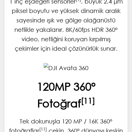
1 inç eşdeğeri sensörler
, büyük 2,4 μm
piksel boyutu ve yüksek dinamik aralık
sayesinde ışık ve gölge olağanüstü
netlikle yakalanır. 8K/60fps HDR 360°
video, netliğini koruyan kırpılmış
çekimler için ideal çözünürlük sunar.
120MP 360°
[11]
Fotoğraf
Tek dokunuşla 120 MP / 16K 360°
[11]
fotoğraflar
çekin. 360° dünyayı keskin