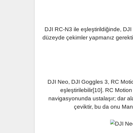
DJI RC-N3 ile eşleştirildiğinde, DJ
düzeyde çekimler yapmanız gerektiği
DJI Neo, DJI Goggles 3, RC Motio
eşleştirilebilir[10]. RC Moti
navigasyonunda ustalaşır; dar a
çeviktir, bu da onu Man