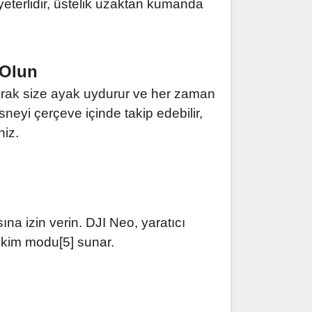
eterlidir, üstelik uzaktan kumanda
 Olun
larak size ayak uydurur ve her zaman
sneyi çerçeve içinde takip edebilir,
niz.
a izin verin. DJI Neo, yaratıcı
 çekim modu[5] sunar.