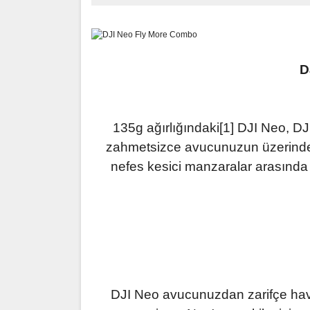
D
135g ağırlığındaki[1] DJI Neo, D
zahmetsizce avucunuzun üzerinde k
nefes kesici manzaralar arasında s
DJI Neo avucunuzdan zarifçe hav