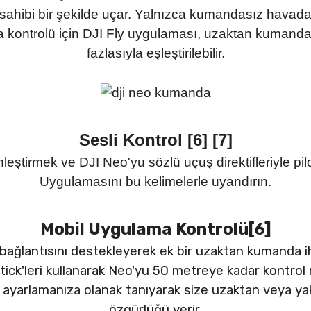
 sahibi bir şekilde uçar. Yalnızca kumandasız havad
kontrolü için DJI Fly uygulaması, uzaktan kumanda
fazlasıyla eşleştirilebilir.
Sesli Kontrol [6] [7]
leştirmek ve DJI Neo'yu sözlü uçuş direktifleriyle pil
Uygulamasını bu kelimelerle uyandırın.
Mobil Uygulama Kontrolü[6]
i bağlantısını destekleyerek ek bir uzaktan kumanda iht
ick'leri kullanarak Neo'yu 50 metreye kadar kontrol m
i ayarlamanıza olanak tanıyarak size uzaktan veya ya
özgürlüğü verir.