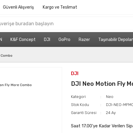
Güvenli Alışveriş
Kargo ve Teslimat
N
K&F Concept
DJI
GoPro
Razer
Taşınabilir Depol
e Combo
DJI
DJI Neo Motion Fly 
Kategori
Neo
Stok Kodu
DJI-NEO-MFM
Garanti Süresi
24 Ay
Saat 17.00'ye Kadar Verilen Sip