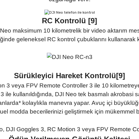
RC Kontrolü [9]
I Neo maksimum 10 kilometrelik bir video aktarım mes
nde geleneksel RC kontrol çubuklarını kullanarak ka
Sürükleyici Hareket Kontrolü[9]
n 3 veya FPV Remote Controller 3 ile 10 kilometreye
on 3 ile kullanıldığında, DJI Neo tek basmalı akrobasi 
lanlarda* kolaylıkla manevra yapar. Avuç içi büyükl
uel modda becerilerinizi geliştirmek için mükemmel bir