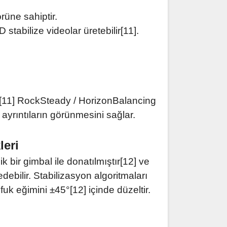
rüne sahiptir.
tabilize videolar üretebilir[11].
r [11] RockSteady / HorizonBalancing
ayrıntıların görünmesini sağlar.
leri
bir gimbal ile donatılmıştır[12] ve
debilir. Stabilizasyon algoritmaları
fuk eğimini ±45°[12] içinde düzeltir.