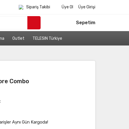
Sipariş Takibi
Üye Ol
Üye Girişi
Sepetim
ama
Outlet
TELESIN Türkiye
More Combo
C
arişler Aynı Gün Kargoda!