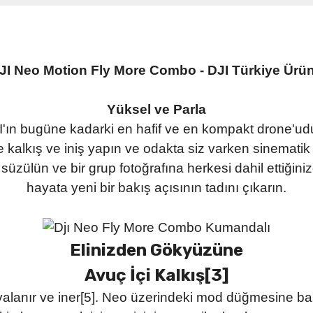
JI Neo Motion Fly More Combo - DJI Türkiye Ürü
Yüksel ve Parla
JI'ın bugüne kadarki en hafif ve en kompakt drone'
alkış ve iniş yapın ve odakta siz varken sinematik ç
üzülün ve bir grup fotoğrafına herkesi dahil ettiğin
hayata yeni bir bakış açısının tadını çıkarın.
Elinizden Gökyüzüne
Avuç İçi Kalkış[3]
alanır ve iner[5]. Neo üzerindeki mod düğmesine ba