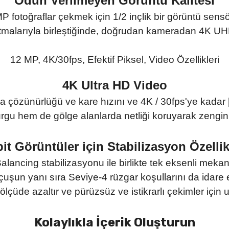
Ödün Verilmeyen Görüntü Kalitesi
 fotoğraflar çekmek için 1/2 inçlik bir görüntü sensö
itmalarıyla birleştiğinde, doğrudan kameradan 4K UHD s
12 MP, 4K/30fps, Efektif Piksel, Video Özellikleri
4K Ultra HD Video
zla çözünürlüğü ve kare hızını ve 4K / 30fps'ye kada
rgu hem de gölge alanlarda netliği koruyarak zengin 
it Görüntüler için Stabilizasyon Özellik
ncing stabilizasyonu ile birlikte tek eksenli mekanik 
uşun yanı sıra Seviye-4 rüzgar koşullarını da idare e
ölçüde azaltır ve pürüzsüz ve istikrarlı çekimler için u
Kolaylıkla İçerik Oluşturun