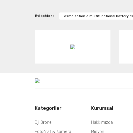
Ürün resmi kalitesiz, bozuk veya görüntülenemiy
Etiketler :
osmo action 3 multifunctional battery c
Ürün açıklamasında eksik bilgiler bulunuyor.
Ürün bilgilerinde hatalar bulunuyor.
Ürün fiyatı diğer sitelerden daha pahalı.
Bu ürüne benzer farklı alternatifler olmalı.
Kategoriler
Kurumsal
Dji Drone
Hakkımızda
Fotoğraf & Kamera
Misyon