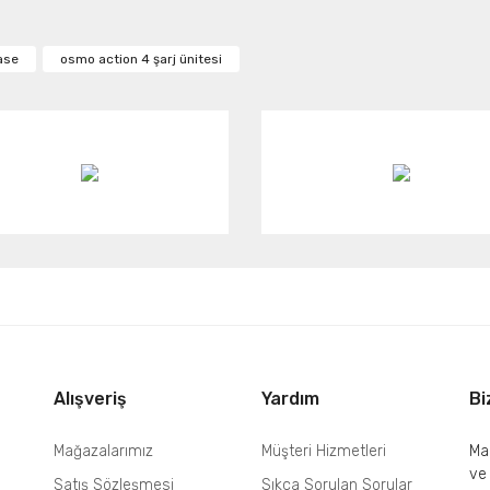
or.
ase
osmo action 4 şarj ünitesi
Yorum Yaz
Gönder
Alışveriş
Yardım
Bi
Mağazalarımız
Müşteri Hizmetleri
Mai
ve
Satış Sözleşmesi
Sıkça Sorulan Sorular