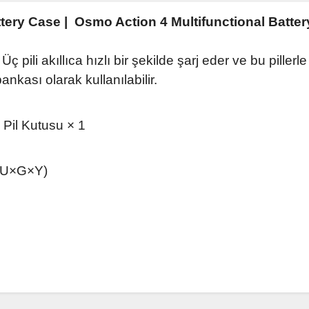
tery Case |
Osmo Action 4 Multifunctional Batte
ç pili akıllıca hızlı bir şekilde şarj eder ve bu pillerle b
ankası olarak kullanılabilir.
Pil Kutusu × 1
 (U×G×Y)
da ve diğer konularda yetersiz gördüğünüz noktaları öneri formunu kullanar
Bu ürüne ilk yorumu siz yapın!