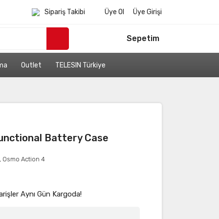
Sipariş Takibi
Üye Ol
Üye Girişi
Sepetim
ama
Outlet
TELESIN Türkiye
unctional Battery Case
,
Osmo Action 4
arişler Aynı Gün Kargoda!