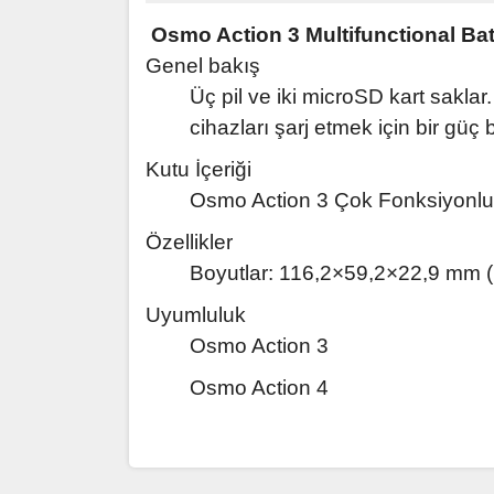
Osmo Action 3 Multifunctional Bat
Genel bakış
Üç pil ve iki microSD kart saklar. Ü
cihazları şarj etmek için bir güç b
Kutu İçeriği
Osmo Action 3 Çok Fonksiyonlu 
Özellikler
Boyutlar: 116,2×59,2×22,9 mm
Uyumluluk
Osmo Action 3
Osmo Action 4
Bu ürünün fiyat bilgisi, resim, ürün açıklamaların
Görüş ve önerileriniz için teşekkür ederiz.