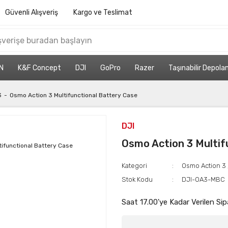
Güvenli Alışveriş
Kargo ve Teslimat
N
K&F Concept
DJI
GoPro
Razer
Taşınabilir Depol
3
Osmo Action 3 Multifunctional Battery Case
DJI
Osmo Action 3 Multif
Kategori
Osmo Action 3
Stok Kodu
DJI-OA3-MBC
Saat 17.00'ye Kadar Verilen Sip