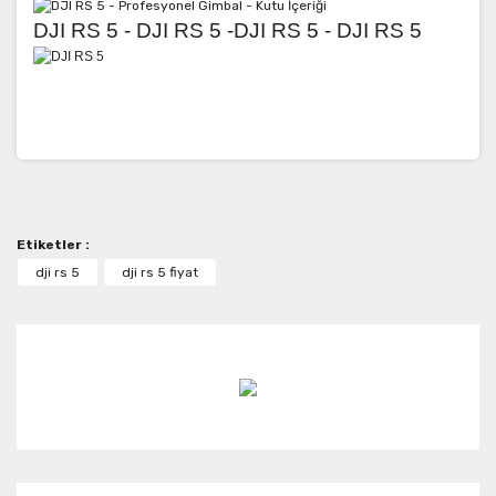
DJI RS 5 - DJI RS 5 -DJI RS 5 - DJI RS 5
Bu ürünün fiyat bilgisi, resim, ürün açıklamalarında ve
diğer konularda yetersiz gördüğünüz noktaları öneri
Bu ürüne ilk yorumu siz yapın!
formunu kullanarak tarafımıza iletebilirsiniz.
Görüş ve önerileriniz için teşekkür ederiz.
Etiketler :
Yorum Yaz
Ürün resmi kalitesiz, bozuk veya görüntülenemiyor.
dji rs 5
dji rs 5 fiyat
Ürün açıklamasında eksik bilgiler bulunuyor.
Ürün bilgilerinde hatalar bulunuyor.
Ürün fiyatı diğer sitelerden daha pahalı.
Bu ürüne benzer farklı alternatifler olmalı.