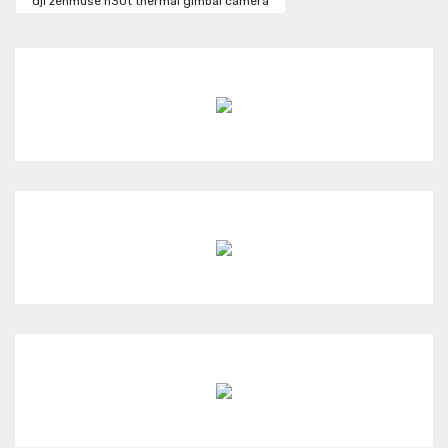
dji zenmuse h30t thermal gimbal camera
Ürün bilgilerinde hatalar bulunuyor.
Ürün fiyatı diğer sitelerden daha pahalı.
Bu ürüne benzer farklı alternatifler olmalı.
Gönder