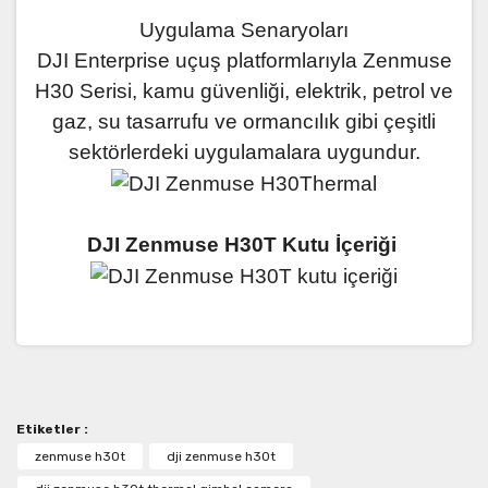
Uygulama Senaryoları
DJI Enterprise uçuş platformlarıyla Zenmuse
H30 Serisi, kamu güvenliği, elektrik, petrol ve
gaz, su tasarrufu ve ormancılık gibi çeşitli
sektörlerdeki uygulamalara uygundur.
DJI Zenmuse H30T Kutu İçeriği
Bu ürünün fiyat bilgisi, resim, ürün açıklamalarında ve
DJI Zenmuse H30 Serisi Teknik
diğer konularda yetersiz gördüğünüz noktaları öneri
Özellikleri
Bu ürüne ilk yorumu siz yapın!
formunu kullanarak tarafımıza iletebilirsiniz.
Görüş ve önerileriniz için teşekkür ederiz.
Etiketler :
Yorum Yaz
Ürün resmi kalitesiz, bozuk veya görüntülenemiyor.
zenmuse h30t
dji zenmuse h30t
Ürün açıklamasında eksik bilgiler bulunuyor.