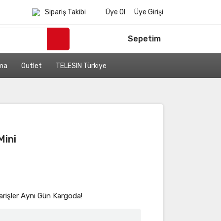
Sipariş Takibi
Üye Ol
Üye Girişi
Sepetim
ama
Outlet
TELESIN Türkiye
Mini
arişler Aynı Gün Kargoda!