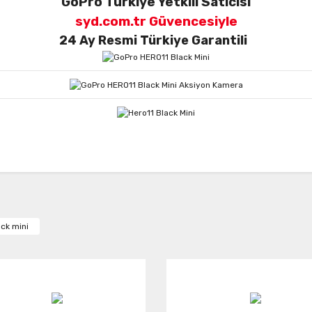
GoPro Türkiye Yetkili Satıcısı
syd.com.tr Güvencesiyle
24 Ay Resmi Türkiye Garantili
da ve diğer konularda yetersiz gördüğünüz noktaları öneri formunu kullanar
Bu ürüne ilk yorumu siz yapın!
or.
ack mini
Yorum Yaz