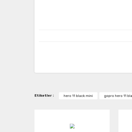
Bu ürünün fiyat bilgisi, resim, ürün açıklamaların
Görüş ve önerileriniz için teşekkür ederiz.
Ürün resmi kalitesiz, bozuk veya görüntülenemiy
Etiketler :
hero 11 black mini
gopro hero 11 bl
Ürün açıklamasında eksik bilgiler bulunuyor.
Ürün bilgilerinde hatalar bulunuyor.
Ürün fiyatı diğer sitelerden daha pahalı.
Bu ürüne benzer farklı alternatifler olmalı.