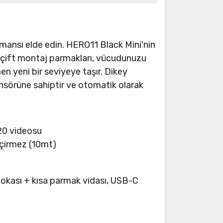
mansı elde edin. HERO11 Black Mini'nin
e çift montaj parmakları, vücudunuzu
en yeni bir seviyeye taşır. Dikey
nsörüne sahiptir ve otomatik olarak
120 videosu
eçirmez (10mt)
tokası + kısa parmak vidası, USB-C