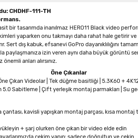
odu: CHDHF-111-TH
ormans.
sit bir tasarımda inanılmaz HERO11 Black video perfor
kimleri yaparken onu takmayı daha rahat hale getirir v
rır. Sert dış kabuk, efsanevi GoPro dayanıklılığını tamam
la paylaşmanıza izin veren aynı daha büyük görüntü se
önemli anları alırsınız.
Öne Çıkanlar
ne Çıkan Videolar | Tek düğme basitliği | 5.3K60 + 4K
.0 Sabitleme | Çift yerleşik montaj parmakları | Su g
çantası, kavisli yapışkan montaj parçası, kısa montaj 
ükleyin + şarj olurken öne çıkan bir video elde edin
 ayarlarımızda çekim yapın; sadece doğrultun ve çekin