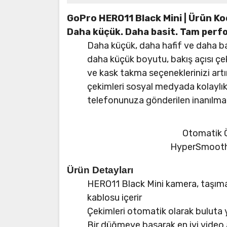
GoPro HERO11 Black Mini | Ürün K
Daha küçük. Daha basit. Tam perf
Daha küçük, daha hafif ve daha ba
daha küçük boyutu, bakış açısı çe
ve kask takma seçeneklerinizi artı
çekimleri sosyal medyada kolaylık
telefonunuza gönderilen inanılmaz 
Otomatik Ö
HyperSmooth 5
Ürün Detayları
HERO11 Black Mini kamera, taşıma 
kablosu içerir
Çekimleri otomatik olarak buluta y
Bir düğmeye basarak en iyi video