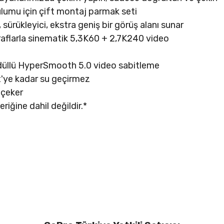
ulumu için çift montaj parmak seti
ürükleyici, ekstra geniş bir görüş alanı sunar
aflarla sinematik 5,3K60 + 2,7K240 video
düllü HyperSmooth 5.0 video sabitleme
mt'ye kadar su geçirmez
 çeker
eriğine dahil değildir.*