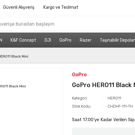
Güvenli Alışveriş
Kargo ve Teslimat
N
K&F Concept
DJI
GoPro
Razer
Taşınabilir Depol
ERO11 Black Mini
GoPro
GoPro HERO11 Black 
Kategori
HERO11
Stok Kodu
CHDHF-111-TH
Saat 17.00'ye Kadar Verilen Sip