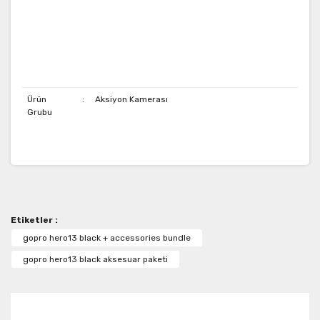
Black - GoPro HERO13 Black - GoPro
HERO13 Black - GoPro HERO13 Black -
GoPro HERO13 Black
Ürün
:
Aksiyon Kamerası
Grubu
Bu ürünün fiyat bilgisi, resim, ürün açıklamalarında ve
diğer konularda yetersiz gördüğünüz noktaları öneri
Bu ürüne ilk yorumu siz yapın!
formunu kullanarak tarafımıza iletebilirsiniz.
Görüş ve önerileriniz için teşekkür ederiz.
Etiketler :
Yorum Yaz
Ürün resmi kalitesiz, bozuk veya görüntülenemiyor.
gopro hero13 black + accessories bundle
Ürün açıklamasında eksik bilgiler bulunuyor.
gopro hero13 black aksesuar paketi
Ürün bilgilerinde hatalar bulunuyor.
Ürün fiyatı diğer sitelerden daha pahalı.
Bu ürüne benzer farklı alternatifler olmalı.