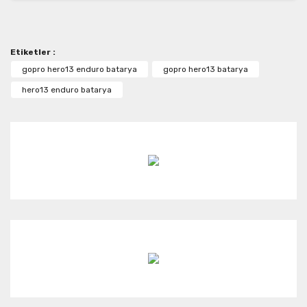
diğer konularda yetersiz gördüğünüz noktaları öneri
Bu ürüne ilk yorumu siz yapın!
formunu kullanarak tarafımıza iletebilirsiniz.
Görüş ve önerileriniz için teşekkür ederiz.
Etiketler :
Yorum Yaz
Ürün resmi kalitesiz, bozuk veya görüntülenemiyor.
gopro hero13 enduro batarya
gopro hero13 batarya
Ürün açıklamasında eksik bilgiler bulunuyor.
hero13 enduro batarya
Ürün bilgilerinde hatalar bulunuyor.
Ürün fiyatı diğer sitelerden daha pahalı.
Bu ürüne benzer farklı alternatifler olmalı.
Gönder