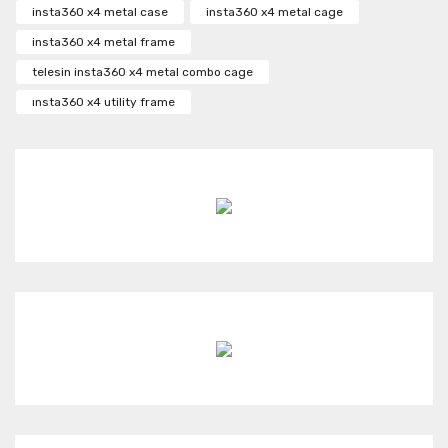
Ürün resmi kalitesiz, bozuk veya görüntülenemiyor.
insta360 x4 metal case
insta360 x4 metal cage
Ürün açıklamasında eksik bilgiler bulunuyor.
insta360 x4 metal frame
Ürün bilgilerinde hatalar bulunuyor.
telesin insta360 x4 metal combo cage
Ürün fiyatı diğer sitelerden daha pahalı.
ınsta360 x4 utility frame
Bu ürüne benzer farklı alternatifler olmalı.
Gönder