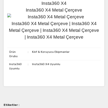
Insta360 X4 Metal Çerçeve
Insta360 X4 Metal Çerçeve |
Insta360 X4
Metal Çerçeve | Insta360 X4 Metal Çerçeve
| Insta360 X4 Metal Çerçeve
Ürün
:
Kılıf & Koruyucu Ekipmanlar
Grubu
Insta360
:
Insta360 X4 Uyumlu
Uyumlu
Bu ürünün fiyat bilgisi, resim, ürün açıklamalarında ve
diğer konularda yetersiz gördüğünüz noktaları öneri
Bu ürüne ilk yorumu siz yapın!
formunu kullanarak tarafımıza iletebilirsiniz.
Görüş ve önerileriniz için teşekkür ederiz.
Etiketler :
Yorum Yaz