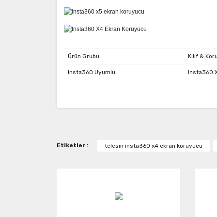
Ürün Grubu
:
Kılıf & Ko
Insta360 Uyumlu
:
Insta360 
Bu ürünün fiyat bilgisi, resim, ürün açıklamaların
Görüş ve önerileriniz için teşekkür ederiz.
Ürün resmi kalitesiz, bozuk veya görüntülenemiy
Etiketler :
telesin insta360 x4 ekran koruyucu
Ürün açıklamasında eksik bilgiler bulunuyor.
Ürün bilgilerinde hatalar bulunuyor.
Ürün fiyatı diğer sitelerden daha pahalı.
Bu ürüne benzer farklı alternatifler olmalı.