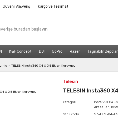
Güvenli Alışveriş
Kargo ve Teslimat
N
K&F Concept
DJI
GoPro
Razer
Taşınabilir Depol
yumlu
TELESIN Insta360 X4 & X5 Ekran Koruyucu
Telesin
TELESIN Insta360 X4
Kategori
Insta360 X4 U
Aksesuar
,
Ins
Stok Kodu
S6-FLM-04-TI