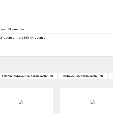
ruyucu Ekipmanlar
X5 Uyumlu, Insta360 X4 Uyumlu
da ve diğer konularda yetersiz gördüğünüz noktaları öneri formunu kullanar
Bu ürüne ilk yorumu siz yapın!
or.
telesin insta360 x5 ekran koruyucu
insta360 x5 ekran koruyucu
Yorum Yaz