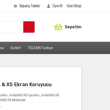
Sipariş Takibi
Üye Ol
Üye Girişi
Sepetim
ama
Outlet
TELESIN Türkiye
 & X5 Ekran Koruyucu
yumlu
,
Insta360 X5 Uyumlu
,
Insta360 X5
ta360 X4 Aksesuar
S