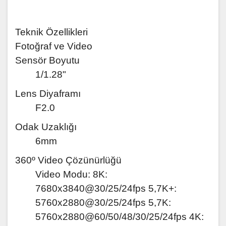
Teknik Özellikleri
Fotoğraf ve Video
Sensör Boyutu
1/1.28"
Lens Diyaframı
F2.0
Odak Uzaklığı
6mm
360º Video Çözünürlüğü
Video Modu: 8K:
7680x3840@30/25/24fps 5,7K+:
5760x2880@30/25/24fps 5,7K:
5760x2880@60/50/48/30/25/24fps 4K: