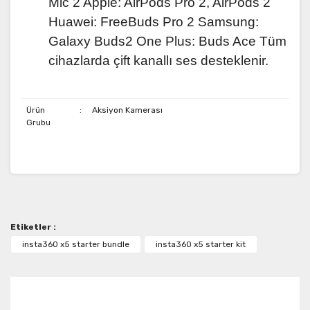
Mic 2 Apple: AirPods Pro 2, AirPods 2
Huawei: FreeBuds Pro 2 Samsung:
Galaxy Buds2 One Plus: Buds Ace Tüm
cihazlarda çift kanallı ses desteklenir.
Ürün
:
Aksiyon Kamerası
Grubu
Bu ürünün fiyat bilgisi, resim, ürün açıklamalarında ve
diğer konularda yetersiz gördüğünüz noktaları öneri
Bu ürüne ilk yorumu siz yapın!
formunu kullanarak tarafımıza iletebilirsiniz.
Görüş ve önerileriniz için teşekkür ederiz.
Etiketler :
Yorum Yaz
Ürün resmi kalitesiz, bozuk veya görüntülenemiyor.
insta360 x5 starter bundle
insta360 x5 starter kit
Ürün açıklamasında eksik bilgiler bulunuyor.
Ürün bilgilerinde hatalar bulunuyor.
Ürün fiyatı diğer sitelerden daha pahalı.