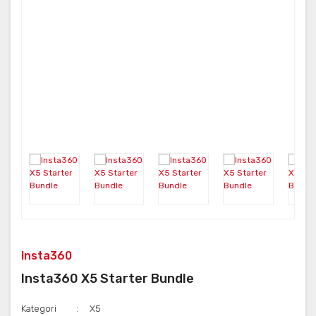
Neo
FUSION
ONE RS
Aksesuar
X3
KARMA
ONE X2
Insta360
Insta360 X5 Starter Bundle
Kategori
X5