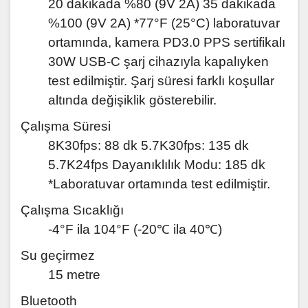
20 dakikada %80 (9V 2A) 35 dakikada
%100 (9V 2A) *77°F (25°C) laboratuvar
ortamında, kamera PD3.0 PPS sertifikalı
30W USB-C şarj cihazıyla kapalıyken
test edilmiştir. Şarj süresi farklı koşullar
altında değişiklik gösterebilir.
Çalışma Süresi
8K30fps: 88 dk 5.7K30fps: 135 dk
5.7K24fps Dayanıklılık Modu: 185 dk
*Laboratuvar ortamında test edilmiştir.
Çalışma Sıcaklığı
-4°F ila 104°F (-20℃ ila 40℃)
Su geçirmez
15 metre
Bluetooth