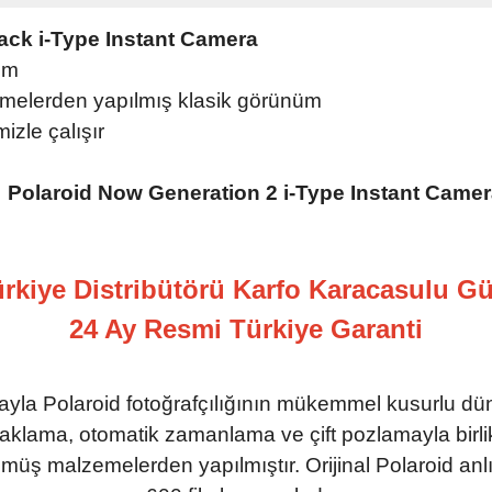
ack i-Type Instant Camera
em
melerden yapılmış klasik görünüm
izle çalışır
ürkiye Distribütörü Karfo Karacasulu G
24 Ay Resmi Türkiye Garanti
la Polaroid fotoğrafçılığının mükemmel kusurlu düny
klama, otomatik zamanlama ve çift pozlamayla birlikt
lmüş malzemelerden yapılmıştır. Orijinal Polaroid anl