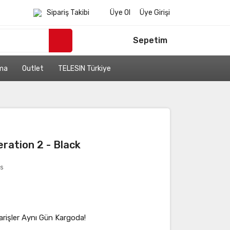
Sipariş Takibi
Üye Ol
Üye Girişi
Sepetim
ama
Outlet
TELESIN Türkiye
ration 2 - Black
as
arişler Aynı Gün Kargoda!