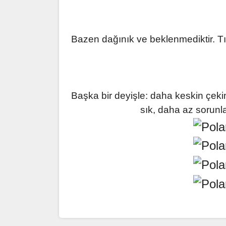
Bazen dağınık ve beklenmediktir. Tı
Başka bir deyişle: daha keskin çeki
sık, daha az sorunla
Bu ürünün fiyat bilgisi, resim, ürün açıklamaların
Teknik özellikler
Görüş ve önerileriniz için teşekkür ederiz.