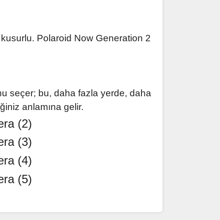
e kusurlu. Polaroid Now Generation 2
nu seçer; bu, daha fazla yerde, daha
ğiniz anlamına gelir.
ak tarafımıza iletebilirsiniz.