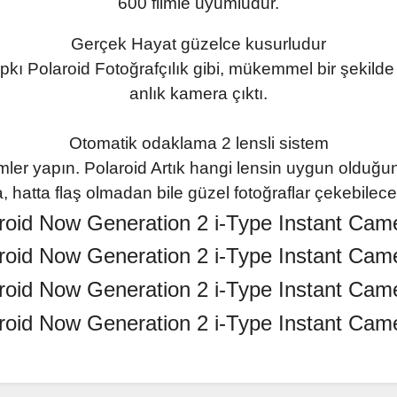
600 filmle uyumludur.
Gerçek Hayat güzelce kusurludur
pkı Polaroid Fotoğrafçılık gibi, mükemmel bir şekild
anlık kamera çıktı.
Otomatik odaklama 2 lensli sistem
mler yapın. Polaroid Artık hangi lensin uygun olduğu
, hatta flaş olmadan bile güzel fotoğraflar çekebilece
da ve diğer konularda yetersiz gördüğünüz noktaları öneri formunu kullanar