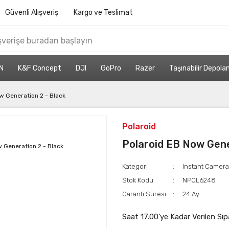
Güvenli Alışveriş
Kargo ve Teslimat
N
K&F Concept
DJI
GoPro
Razer
Taşınabilir Depol
w Generation 2 - Black
Polaroid
Polaroid EB Now Gene
Kategori
Instant Camer
Stok Kodu
NPOL6248
Garanti Süresi
24 Ay
Saat 17.00'ye Kadar Verilen Sip