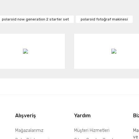
Bu ürüne ilk yorumu siz yapın!
2)
or.
polaroid now generation 2 starter set
polaroid fotoğraf makinesi
Yorum Yaz
rü
ilm
Gönder
8 gram (1 lbs)
Alışveriş
Yardım
Bi
Mağazalarımız
Müşteri Hizmetleri
Mai
ve